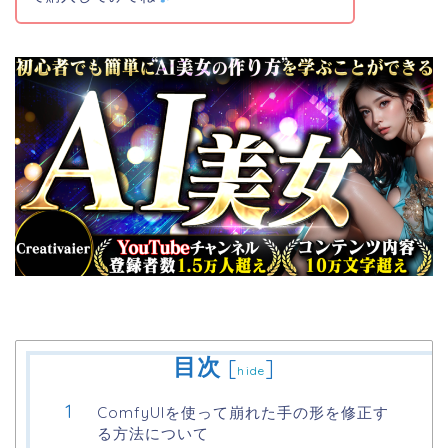
目次
[
]
hide
ComfyUIを使って崩れた手の形を修正す
る方法について