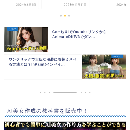
2024年6月1日
2023年11月11日
2024年9
ComfyUIでYoutubeリンクから
AnimateDiffV3でダン...
ワンクリックで大胆な服装に着替えさせ
る方法とは？InPaint(インペイ...
AI美女作成の教科書を販売中！