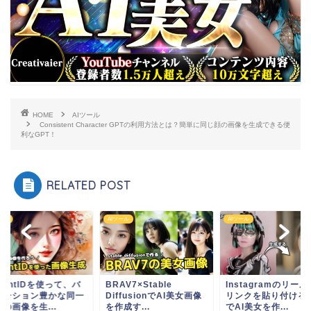
HOME
AIツール
Consistent Character GPTの利用方法とは？簡単に同じ顔の画像を生成できる便
利なGPT！
RELATED POST
ール
AIツール
AIツール
stantIDを使って、バ
BRAV7×Stable
Instagramのリー
エーション豊かな同一
DiffusionでAI美女画像
リンクを貼り付ける
の画像を生...
を作成す...
でAI美女を作...