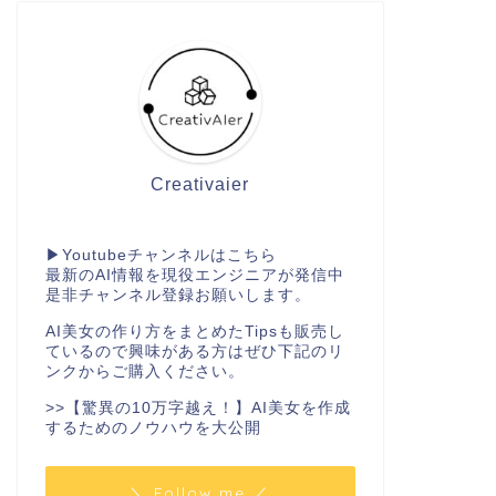
Creativaier
▶︎
Youtubeチャンネル
はこちら
最新のAI情報を現役エンジニアが発信中
是非チャンネル登録お願いします。
AI美女の作り方をまとめたTipsも販売し
ているので興味がある方はぜひ下記のリ
ンクからご購入ください。
>>
【驚異の10万字越え！】AI美女を作成
するためのノウハウを大公開
＼ Follow me ／