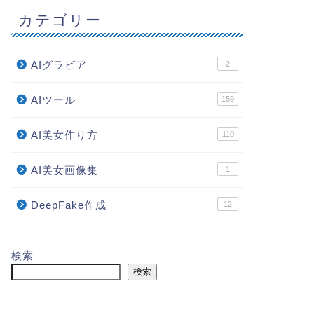
カテゴリー
AIグラビア
2
AIツール
159
AI美女作り方
110
AI美女画像集
1
DeepFake作成
12
検索
検索