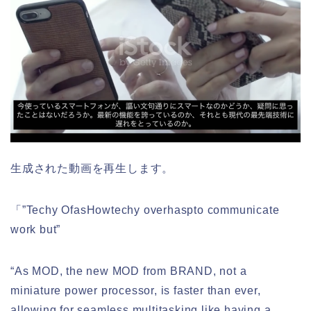
生成された動画を再生します。
「”Techy OfasHowtechy overhaspto communicate
work but”
“As MOD, the new MOD from BRAND, not a
miniature power processor, is faster than ever,
allowing for seamless multitasking like having a