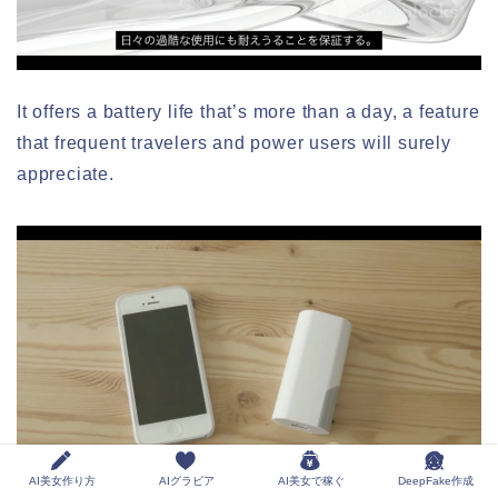
It offers a battery life that’s more than a day, a feature
that frequent travelers and power users will surely
appreciate.
AI美女作り方
AIグラビア
AI美女で稼ぐ
DeepFake作成